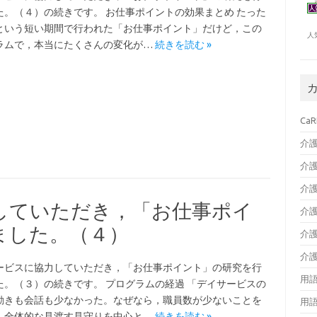
た。（４）の続きです。 お仕事ポイントの効果まとめ たった
という短い期間で行われた「お仕事ポイント」だけど，この
人
ラムで，本当にたくさんの変化が…
続きを読む »
CaR
介
介
介
していただき，「お仕事ポイ
介
ました。（４）
介
介
ービスに協力していただき，「お仕事ポイント」の研究を行
用
た。（３）の続きです。 プログラムの経過 「デイサービスの
動きも会話も少なかった。なぜなら，職員数が少ないことを
用
，全体的な見渡す見守りを中心と…
続きを読む »