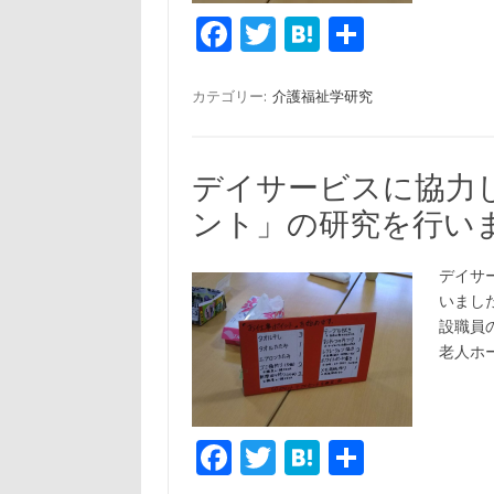
Fa
T
H
共
c
w
at
有
e
it
e
カテゴリー:
介護福祉学研究
b
te
n
o
r
a
デイサービスに協力
o
ント」の研究を行い
k
デイサ
いまし
設職員
老人ホ
Fa
T
H
共
c
w
at
有