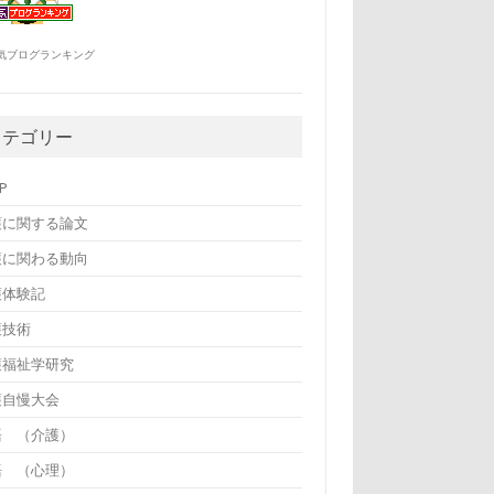
気ブログランキング
カテゴリー
P
護に関する論文
護に関わる動向
護体験記
護技術
護福祉学研究
護自慢大会
語 （介護）
語 （心理）