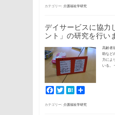
e
it
e
カテゴリー:
介護福祉学研究
b
te
n
o
r
a
デイサービスに協力
o
ント」の研究を行い
k
高齢者
助など
力によ
いる。
Fa
T
H
共
c
w
at
有
e
it
e
カテゴリー:
介護福祉学研究
b
te
n