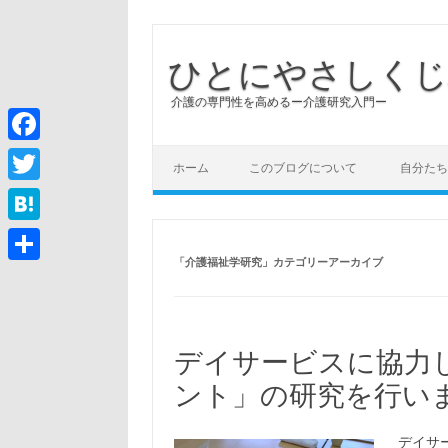
ひとにやさしくじ
介護の専門性を高めるー介護研究入門ー
コンテンツへスキップ
Facebook
ホーム
このブログについて
自分たち
Twitter
Hatena
「
介護福祉学研究
」カテゴリーアーカイブ
共
有
デイサービスに協力
ント」の研究を行い
デイサ