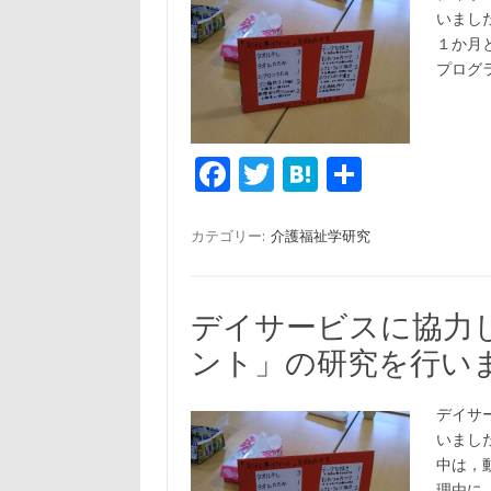
いまし
１か月
プログ
Fa
T
H
共
c
w
at
有
e
it
e
カテゴリー:
介護福祉学研究
b
te
n
o
r
a
デイサービスに協力
o
ント」の研究を行い
k
デイサ
いまし
中は，
理由に