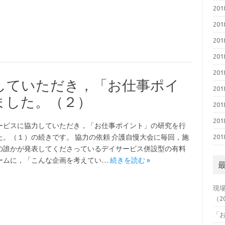
20
20
20
20
20
していただき，「お仕事ポイ
20
ました。（２）
20
20
ービスに協力していただき，「お仕事ポイント」の研究を行
た。（１）の続きです。 協力の依頼 介護自慢大会に毎回，施
20
の誰かが発表してくださっているデイサービス併設型の有料
ームに，「こんな企画を考えてい…
続きを読む »
現
（2
「