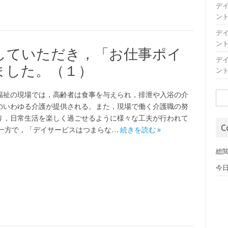
デ
ン
デ
ン
していただき，「お仕事ポイ
デ
ました。（１）
ン
福祉の現場では，高齢者は食事を与えられ，排泄や入浴の介
検
のいわゆる介護が提供される。また，現場で働く介護職の努
索:
り，日常生活を楽しく過ごせるように様々な工夫が行われて
C
 一方で，「デイサービスはつまらな…
続きを読む »
総閲
今日