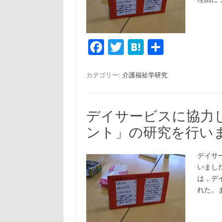
Fa
T
H
共
c
w
at
有
e
it
e
カテゴリー:
介護福祉学研究
b
te
n
o
r
a
デイサービスに協力
o
ント」の研究を行い
k
デイサ
いまし
は，デ
れた。