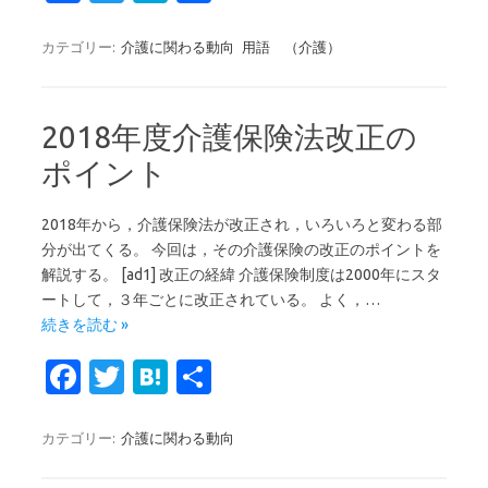
c
w
at
有
e
it
e
カテゴリー:
介護に関わる動向
用語 （介護）
b
te
n
o
r
a
2018年度介護保険法改正の
o
ポイント
k
2018年から，介護保険法が改正され，いろいろと変わる部
分が出てくる。 今回は，その介護保険の改正のポイントを
解説する。 [ad1] 改正の経緯 介護保険制度は2000年にスタ
ートして，３年ごとに改正されている。 よく，…
続きを読む »
Fa
T
H
共
c
w
at
有
e
it
e
カテゴリー:
介護に関わる動向
b
te
n