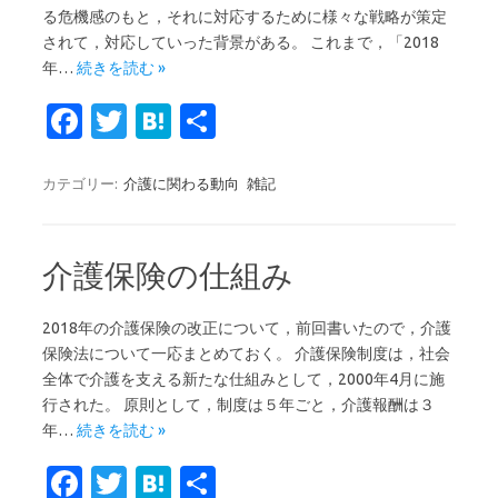
る危機感のもと，それに対応するために様々な戦略が策定
されて，対応していった背景がある。 これまで，「2018
年…
続きを読む »
Fa
T
H
共
c
w
at
有
e
it
e
カテゴリー:
介護に関わる動向
雑記
b
te
n
o
r
a
介護保険の仕組み
o
k
2018年の介護保険の改正について，前回書いたので，介護
保険法について一応まとめておく。 介護保険制度は，社会
全体で介護を支える新たな仕組みとして，2000年4月に施
行された。 原則として，制度は５年ごと，介護報酬は３
年…
続きを読む »
Fa
T
H
共