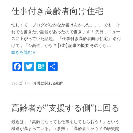
o
r
a
仕事付き高齢者向け住宅
o
k
忙しくて，ブログがなかなか書けんかった。。。 でも，そ
れでも書きたい話題があったので書きます！ 先日，ニュー
スに上がっていた話題。 「仕事付き高齢者向け住宅」 名付
けて，「シ高住」かな？ [ad1] 記事の概要 そのうち…
続きを読む »
Fa
T
H
共
c
w
at
有
e
it
e
カテゴリー:
介護に関わる動向
b
te
n
o
r
a
高齢者が”支援する側”に回る
o
k
最近は，「高齢になっても仕事をしてもらおう！」という
機運が高まっている。（参照：「高齢者クラウドの研究開