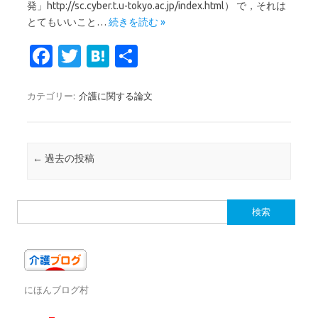
発」http://sc.cyber.t.u-tokyo.ac.jp/index.html） で，それは
とてもいいこと…
続きを読む »
Fa
T
H
共
c
w
at
有
e
it
e
カテゴリー:
介護に関する論文
b
te
n
o
r
a
投稿ナビゲーション
←
過去の投稿
o
k
検
索:
にほんブログ村