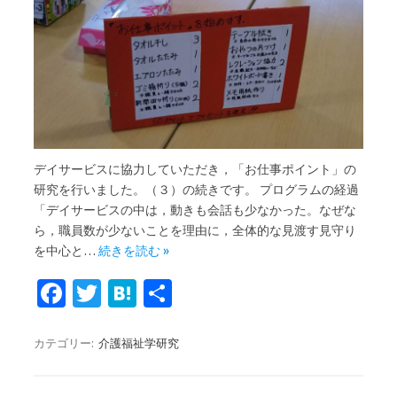
デイサービスに協力していただき，「お仕事ポイント」の
研究を行いました。（３）の続きです。 プログラムの経過
「デイサービスの中は，動きも会話も少なかった。なぜな
ら，職員数が少ないことを理由に，全体的な見渡す見守り
を中心と…
続きを読む »
Fa
T
H
共
c
w
at
有
e
it
e
カテゴリー:
介護福祉学研究
b
te
n