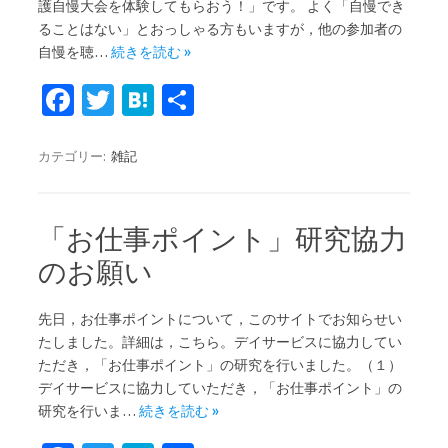
護自慢大会を体験してもらおう！」です。 よく「自慢でき
ることはない」とおっしゃる方もいますが，他の参加者の
自慢を聴…
続きを読む »
Fa
T
H
共
c
w
at
有
e
it
e
カテゴリー:
雑記
b
te
n
o
r
a
「お仕事ポイント」研究協力
o
のお願い
k
先日，お仕事ポイントについて，このサイトでお知らせい
たしました。詳細は，こちら。デイサービスに協力してい
ただき，「お仕事ポイント」の研究を行いました。（１）
デイサービスに協力していただき，「お仕事ポイント」の
研究を行いま…
続きを読む »