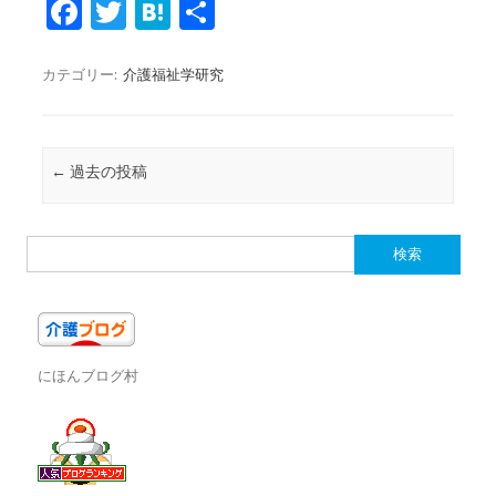
Fa
T
H
共
c
w
at
有
e
it
e
カテゴリー:
介護福祉学研究
b
te
n
o
r
a
投稿ナビゲーション
←
過去の投稿
o
k
検
索:
にほんブログ村