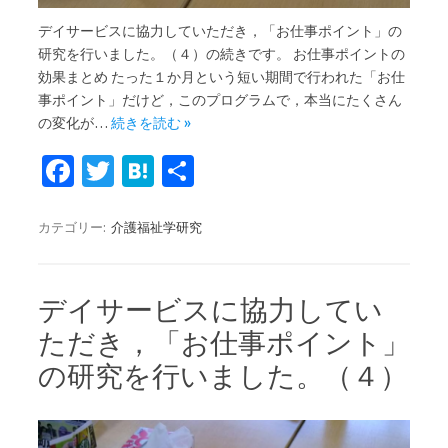
デイサービスに協力していただき，「お仕事ポイント」の
研究を行いました。（４）の続きです。 お仕事ポイントの
効果まとめ たった１か月という短い期間で行われた「お仕
事ポイント」だけど，このプログラムで，本当にたくさん
の変化が…
続きを読む »
Fa
T
H
共
c
w
at
有
e
it
e
カテゴリー:
介護福祉学研究
b
te
n
o
r
a
デイサービスに協力してい
o
ただき，「お仕事ポイント」
k
の研究を行いました。（４）