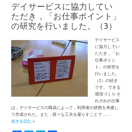
o
r
a
デイサービスに協力してい
o
ただき，「お仕事ポイント」
k
の研究を行いました。（3）
デイサービス
に協力してい
ただき，「お
仕事ポイン
ト」の研究を
行いました。
（2）の続き
です。 できる
環境づくり そ
れぞれの仕事
は，デイサービスの職員によって，利用者の状態を考慮し
て作成された。また，様々な工夫を凝らすことで，…
続きを読む »