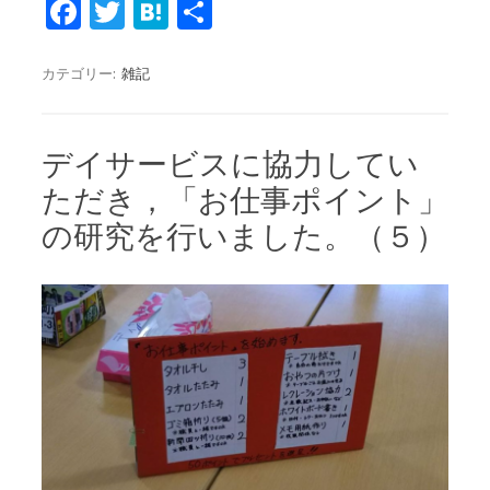
Fa
T
H
共
c
w
at
有
e
it
e
カテゴリー:
雑記
b
te
n
o
r
a
デイサービスに協力してい
o
ただき，「お仕事ポイント」
k
の研究を行いました。（５）