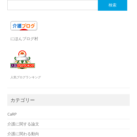
o
r
a
検
o
索:
k
にほんブログ村
人気ブログランキング
カテゴリー
CaRP
介護に関する論文
介護に関わる動向