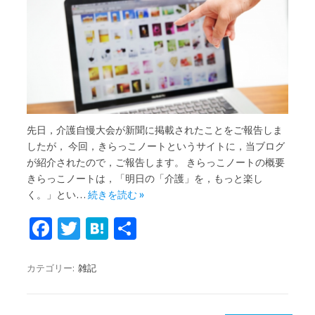
先日，介護自慢大会が新聞に掲載されたことをご報告しま
したが， 今回，きらっこノートというサイトに，当ブログ
が紹介されたので，ご報告します。 きらっこノートの概要
きらっこノートは，「明日の「介護」を，もっと楽し
く。」とい…
続きを読む »
Fa
T
H
共
c
w
at
有
e
it
e
カテゴリー:
雑記
b
te
n