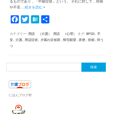
るものであり，「中核症状」という。 それに対して，徘徊
や不安…
続きを読む »
Fa
T
H
共
c
w
at
有
e
it
e
カテゴリー:
用語 （介護）
用語 （心理）
タグ:
BPSD
,
不
安
,
介護
,
周辺症状
,
夕暮れ症候群
,
帰宅願望
,
弄便
,
徘徊
,
抑う
b
te
n
つ
o
r
a
o
検
k
索:
にほんブログ村