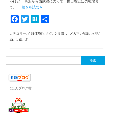
ゃけど， 所沢から西武線にのって，世田谷近辺の職場ま
で。 …
続きを読む »
Fa
T
H
共
c
w
at
有
e
it
e
カテゴリー:
介護体験記
タグ:
シミ隠し
,
メガネ
,
介護
,
入浴介
助
,
母親
,
涙
b
te
n
o
r
a
o
検
索:
k
にほんブログ村