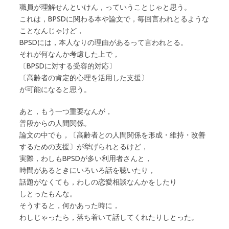
職員が理解せんといけん，っていうことじゃと思う。
これは，BPSDに関わる本や論文で，毎回言われとるような
ことなんじゃけど，
BPSDには，本人なりの理由があるって言われとる。
それが何なんか考慮した上で，
〔BPSDに対する受容的対応〕
〔高齢者の肯定的心理を活用した支援〕
が可能になると思う。
あと，もう一つ重要なんが，
普段からの人間関係。
論文の中でも，〔高齢者との人間関係を形成・維持・改善
するための支援〕が挙げられとるけど，
実際，わしもBPSDが多い利用者さんと，
時間があるときにいろいろ話を聴いたり，
話題がなくても，わしの恋愛相談なんかをしたり
しとったもんな。
そうすると，何かあった時に，
わしじゃったら，落ち着いて話してくれたりしとった。