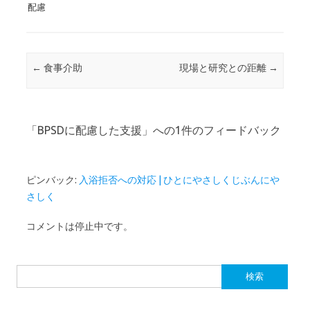
配慮
b
te
n
o
r
a
o
投稿ナビゲーション
←
食事介助
現場と研究との距離
→
k
「
BPSDに配慮した支援
」への1件のフィードバック
ピンバック:
入浴拒否への対応 | ひとにやさしくじぶんにや
さしく
コメントは停止中です。
検
索: