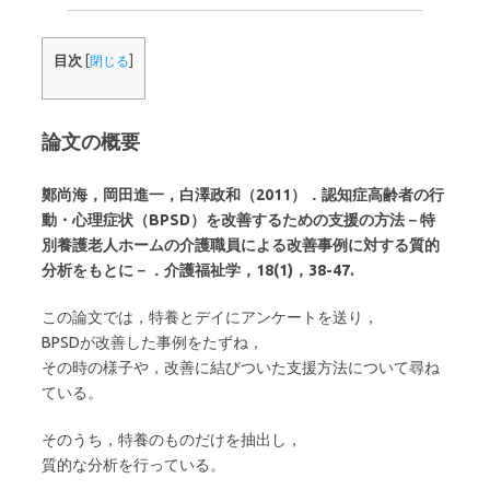
目次
[
閉じる
]
論文の概要
鄭尚海，岡田進一，白澤政和（2011）．認知症高齢者の行
動・心理症状（BPSD）を改善するための支援の方法－特
別養護老人ホームの介護職員による改善事例に対する質的
分析をもとに－．介護福祉学，18(1)，38-47.
この論文では，特養とデイにアンケートを送り，
BPSDが改善した事例をたずね，
その時の様子や，改善に結びついた支援方法について尋ね
ている。
そのうち，特養のものだけを抽出し，
質的な分析を行っている。