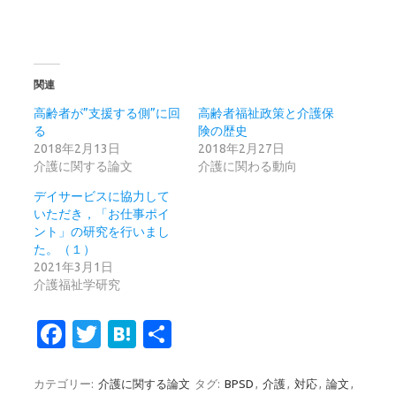
関連
高齢者が”支援する側”に回
高齢者福祉政策と介護保
る
険の歴史
2018年2月13日
2018年2月27日
介護に関する論文
介護に関わる動向
デイサービスに協力して
いただき，「お仕事ポイ
ント」の研究を行いまし
た。（１）
2021年3月1日
介護福祉学研究
Fa
T
H
共
c
w
at
有
e
it
e
カテゴリー:
介護に関する論文
タグ:
BPSD
,
介護
,
対応
,
論文
,