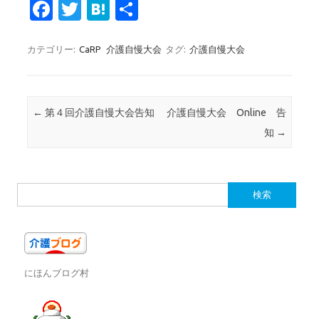
Fa
T
H
共
c
w
at
有
e
it
e
カテゴリー:
CaRP
介護自慢大会
タグ:
介護自慢大会
b
te
n
o
r
a
投稿ナビゲーション
←
第４回介護自慢大会告知
介護自慢大会 Online 告
o
知
→
k
検
索:
にほんブログ村