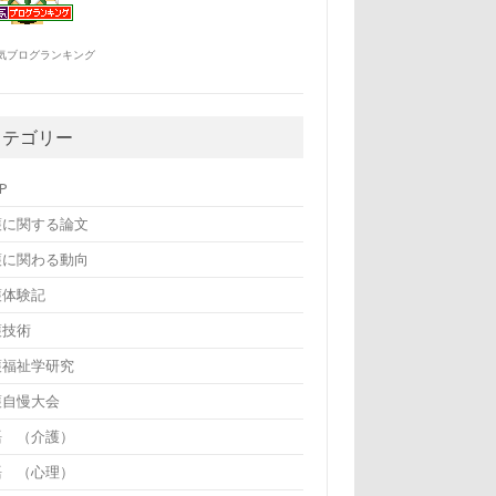
気ブログランキング
カテゴリー
P
護に関する論文
護に関わる動向
護体験記
護技術
護福祉学研究
護自慢大会
語 （介護）
語 （心理）