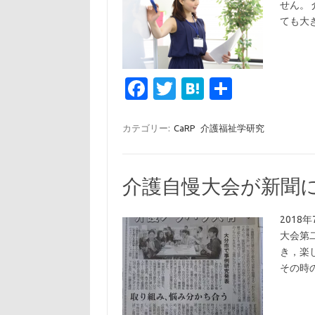
せん。
ても大
Fa
T
H
共
c
w
at
有
e
it
e
カテゴリー:
CaRP
介護福祉学研究
b
te
n
o
r
a
介護自慢大会が新聞
o
k
201
大会第
き，楽
その時