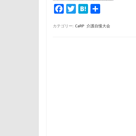
Fa
T
H
共
c
w
at
有
e
it
e
カテゴリー:
CaRP
介護自慢大会
b
te
n
o
r
a
o
k