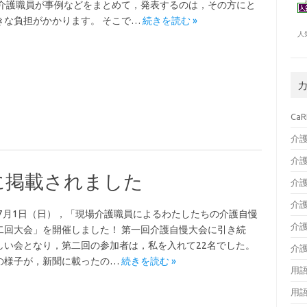
 介護職員が事例などをまとめて，発表するのは，その方にと
きな負担がかかります。 そこで…
続きを読む »
人
CaR
介
介
に掲載されました
介
介
8年7月1日（日），「現場介護職員によるわたしたちの介護自慢
介
二回大会」を開催しました！ 第一回介護自慢大会に引き続
しい会となり，第二回の参加者は，私を入れて22名でした。
介
の様子が，新聞に載ったの…
続きを読む »
用
用