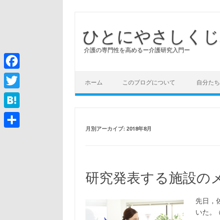
ひとにやさしくじ
介護の専門性を高めるー介護研究入門ー
コンテンツへスキップ
Facebook
ホーム
このブログについて
自分たち
Twitter
Hatena
月別アーカイブ:
2018年8月
共
有
研究発表する施設の
先日，
いた。