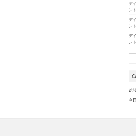
デ
ン
デ
ン
デ
ン
検
索:
C
総閲
今日