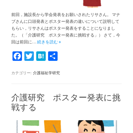
前回，施設長から学会発表をお願いされたリサさん。 マナ
ブさんに口頭発表とポスター発表の違いについて説明して
もらい，リサさんはポスター発表をすることになりまし
た。（「介護研究 ポスター発表に挑戦する」） さて，今
回は前回に…
続きを読む »
Fa
T
H
共
c
w
at
有
e
it
e
カテゴリー:
介護福祉学研究
b
te
n
o
r
a
介護研究 ポスター発表に挑
o
戦する
k