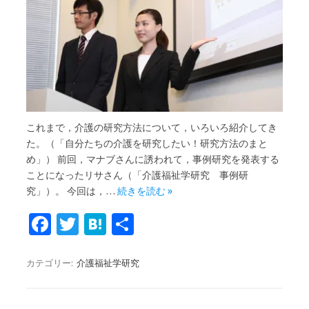
これまで，介護の研究方法について，いろいろ紹介してき
た。（「自分たちの介護を研究したい！研究方法のまと
め」） 前回，マナブさんに誘われて，事例研究を発表する
ことになったリサさん（「介護福祉学研究 事例研
究」）。 今回は，…
続きを読む »
Fa
T
H
共
c
w
at
有
e
it
e
カテゴリー:
介護福祉学研究
b
te
n