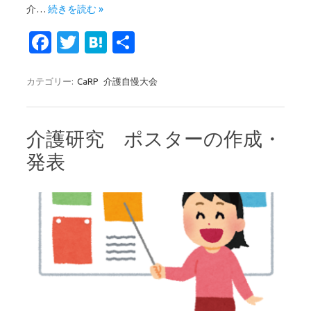
介…
続きを読む »
Fa
T
H
共
c
w
at
有
e
it
e
カテゴリー:
CaRP
介護自慢大会
b
te
n
o
r
a
介護研究 ポスターの作成・
o
発表
k