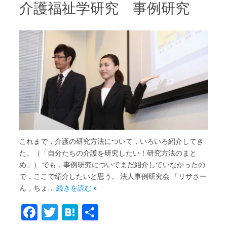
o
r
a
介護福祉学研究 事例研究
o
k
これまで，介護の研究方法について，いろいろ紹介してき
た。（「自分たちの介護を研究したい！研究方法のまと
め」） でも，事例研究についてまだ紹介していなかったの
で，ここで紹介したいと思う。 法人事例研究会 「リサさー
ん，ちょ…
続きを読む »
Fa
T
H
共