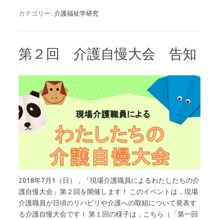
c
w
at
有
e
it
e
カテゴリー:
介護福祉学研究
b
te
n
o
r
a
第２回 介護自慢大会 告知
o
k
2018年7月1（日），「現場介護職員によるわたしたちの介
護自慢大会」第２回を開催します！ このイベントは，現場
介護職員が日頃のリハビリや介護への取組について発表す
る介護自慢大会です！ 第１回の様子は，こちら（「第一回