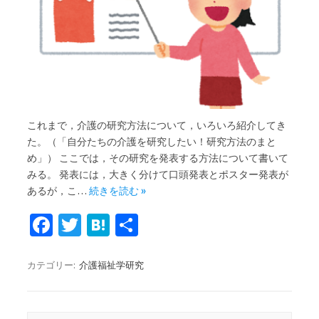
これまで，介護の研究方法について，いろいろ紹介してき
た。（「自分たちの介護を研究したい！研究方法のまと
め」） ここでは，その研究を発表する方法について書いて
みる。 発表には，大きく分けて口頭発表とポスター発表が
あるが，こ…
続きを読む »
Fa
T
H
共
c
w
at
有
e
it
e
カテゴリー:
介護福祉学研究
b
te
n
o
r
a