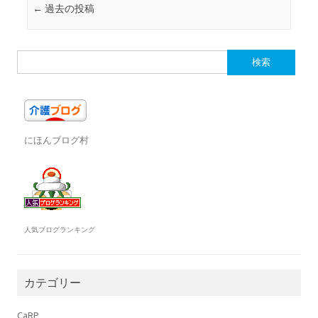
投稿ナビゲーション
←
過去の投稿
o
k
検
索:
にほんブログ村
人気ブログランキング
カテゴリー
CaRP