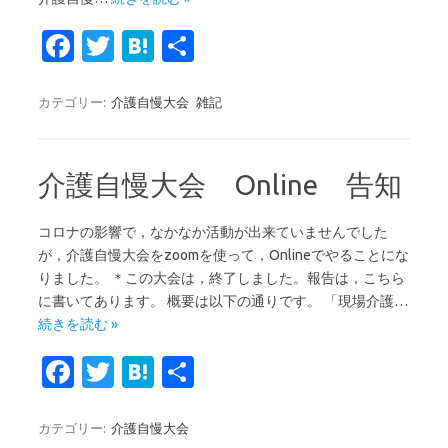
Fa
T
H
共
c
w
at
有
e
it
e
カテゴリー:
介護自慢大会
雑記
b
te
n
o
r
a
介護自慢大会 Online 告知
o
k
コロナの影響で，なかなか活動が出来ていませんでした
が，介護自慢大会をzoomを使って，Onlineでやることにな
りました。 ＊この大会は，終了しました。報告は，こちら
に書いてあります。 概要は以下の通りです。 「現場介護…
続きを読む »
Fa
T
H
共
c
w
at
有
e
it
e
カテゴリー:
介護自慢大会