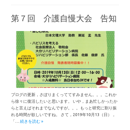
b
te
n
o
r
a
第７回 介護自慢大会 告知
o
k
ブログの更新，さぼりまくっててすみません。。。これか
ら徐々に復活したいと思います。 いや，まあ忙しかったか
らと言えばそれまでなんですが。。。もっと研究に割り振
れる時間が欲しいですね。 さて，2019年10月13（日），
「…
続きを読む »