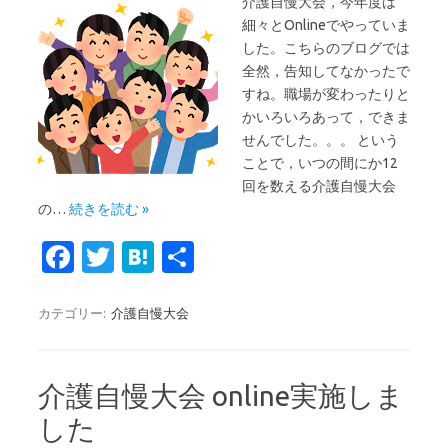
介護自慢大会，今年度は
細々とOnlineでやっていま
した。こちらのブログでは
全然，告知してなかったで
すね。職場が変わったりと
かいろいろあって，できま
せんでした。。。 という
ことで，いつの間にか12
回を数える介護自慢大会
の…
続きを読む »
Fa
T
H
共
c
w
at
有
e
it
e
カテゴリー:
介護自慢大会
b
te
n
o
r
a
介護自慢大会 online実施しま
o
した