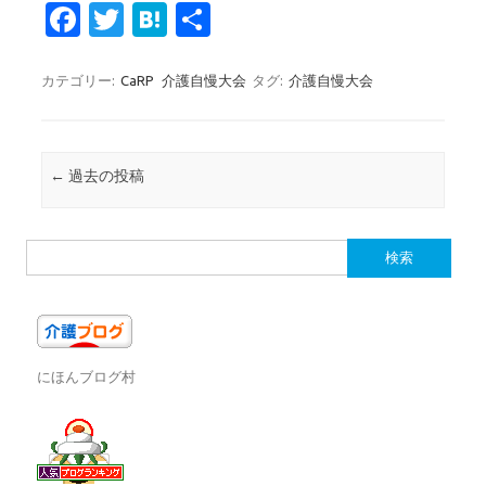
Fa
T
H
共
c
w
at
有
e
it
e
カテゴリー:
CaRP
介護自慢大会
タグ:
介護自慢大会
b
te
n
o
r
a
投稿ナビゲーション
←
過去の投稿
o
k
検
索:
にほんブログ村