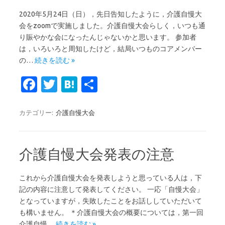
k
2020年5月24日（日），先日告知したように，介護自慢大
会をzoomで実施しました。介護自慢大会らしく，いつも通
り賑やかな会になったんじゃないかと思います。 参加者
は，いろいろと周知したけど，結局いつものコアメンバー
の…
続きを読む »
Fa
T
H
共
c
w
at
有
e
it
e
カテゴリー:
介護自慢大会
b
te
n
o
r
a
介護自慢大会発表の注意
o
k
これから介護自慢大会を発表しようと思っている人は，下
記の内容に注意して発表してください。 一応「自慢大会」
となっていますが，失敗したことをお話ししていただいて
も構いません。 ＊介護自慢大会の概要については，第一回
介護自慢…
続きを読む »