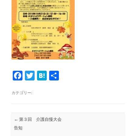
Fa
T
H
共
c
w
at
有
e
it
e
カテゴリー:
b
te
n
o
r
a
投稿ナビゲーション
←
第３回 介護自慢大会
o
告知
k