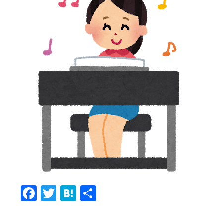
Fa
T
H
共
c
w
at
有