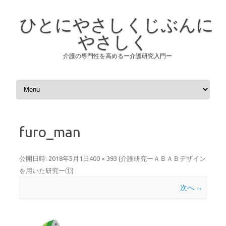
ひとにやさしくじぶんに
やさしく
介護の専門性を高めるー介護研究入門ー
コンテンツへスキップ
furo_man
公開日時:
2018年5月1日
400 × 393
(
介護研究ーＡＢＡＢデザイン
を用いた研究ー①
)
次へ →