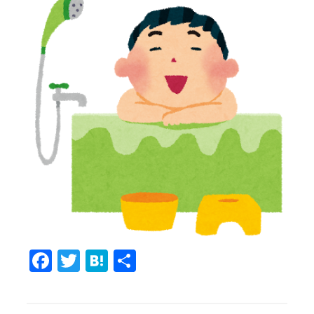
Fa
T
H
共
c
w
at
有
e
it
e