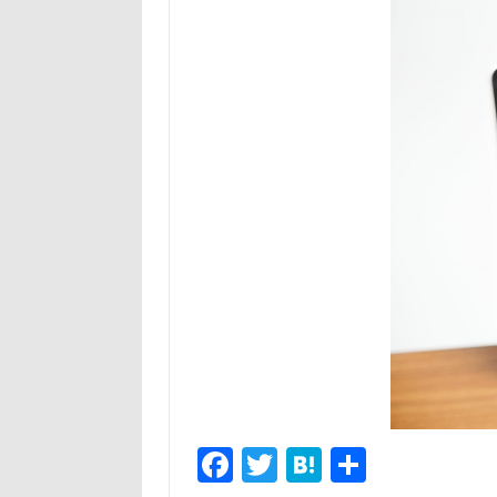
Fa
T
H
共