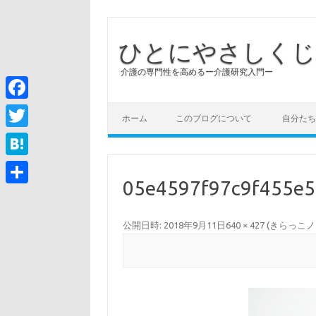
ひとにやさしくじ
介護の専門性を高めるー介護研究入門ー
コンテンツへスキップ
Facebook
ホーム
このブログについて
自分たち
Twitter
Hatena
05e4597f97c9f455e5
共
有
公開日時:
2018年9月11日
640 × 427
(
きらっこノ