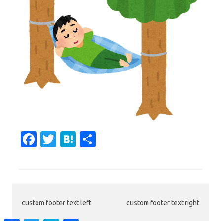
Fa
T
H
共
c
w
at
有
e
it
e
b
te
n
o
r
a
custom footer text left
custom footer text right
o