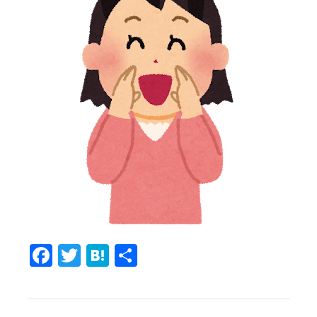
Fa
T
H
共
c
w
at
有
e
it
e