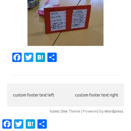
Fa
T
H
共
c
w
at
有
e
it
e
b
te
n
o
r
a
custom footer text left
custom footer text right
o
k
Iconic One
Theme | Powered by
Wordpress
Facebook
Twitter
Hatena
共
有